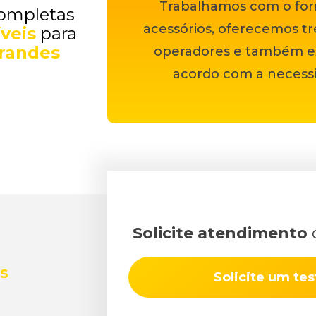
Trabalhamos com o for
completas
acessórios, oferecemos t
veis
para
randes
operadores e também ex
acordo com a necessi
Solicite atendimento
d
s
Solicite um tes