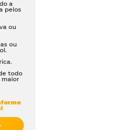
ido a
a pelos
va ou
das ou
ol.
ica.
de todo
 maior
forme
!
o