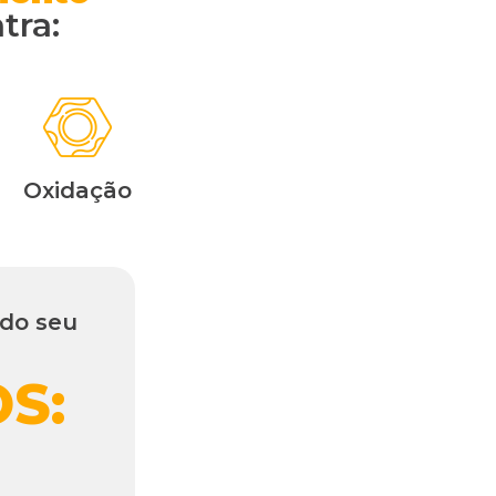
tra:
Oxidação
do seu
S: