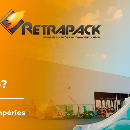
o?
mpéries