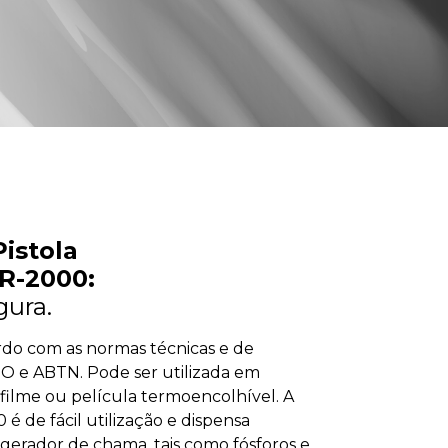
Pistola
R-2000:
gura.
rdo com as normas técnicas e de
SO e ABTN. Pode ser utilizada em
filme ou película termoencolhível. A
é de fácil utilização e dispensa
gerador de chama, tais como fósforos e